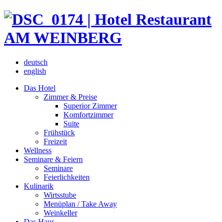
deutsch
english
Das Hotel
Zimmer & Preise
Superior Zimmer
Komfortzimmer
Suite
Frühstück
Freizeit
Wellness
Seminare & Feiern
Seminare
Feierlichkeiten
Kulinarik
Wirtsstube
Menüplan / Take Away
Weinkeller
Das Haus