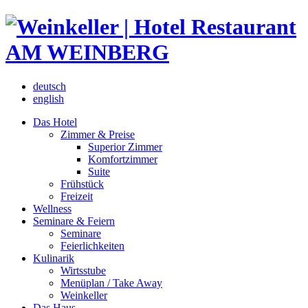
deutsch
english
Das Hotel
Zimmer & Preise
Superior Zimmer
Komfortzimmer
Suite
Frühstück
Freizeit
Wellness
Seminare & Feiern
Seminare
Feierlichkeiten
Kulinarik
Wirtsstube
Menüplan / Take Away
Weinkeller
Das Haus