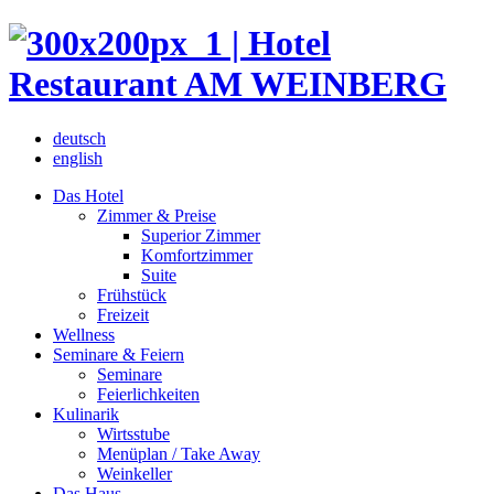
deutsch
english
Das Hotel
Zimmer & Preise
Superior Zimmer
Komfortzimmer
Suite
Frühstück
Freizeit
Wellness
Seminare & Feiern
Seminare
Feierlichkeiten
Kulinarik
Wirtsstube
Menüplan / Take Away
Weinkeller
Das Haus